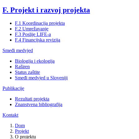
F. Projekt i razvoj projekta
F.1 Koordinacija projekta
F.2 Umrežavanje
F.3 Poslije LIFE-a
F.4 Financijska revizija
Smeđi medvjed
Biologija i ekologija
Raširen
Status zaštite
Smeđi medvjed u Sloveniji
Publikacije
Rezultati projekta
Znanstvena bibliografija
Kontakt
Dom
Projekt
O projektu