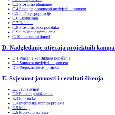
C.3 Prostorno planiranje
C.4 Smanjenje smrtnosti medvjeda u prometu
C.5 Praćenje populacije
C.6 Ekoturizam
C.7 Dohrana
C.8 Prostorna baza podataka
C.9 Simulacije upravljanja
C.10 Interventni timovi
D. Nadgledanje utjecaja projektnih kampa
D.1 Praćenje konfliktnog ponašanja
D.2 Smrtnost medvjeda u prometu
D.3 Prepoznatljivost projekta
E. Svjesnost javnosti i rezultati širenja
E.1 Javna svijest
E.2 Edukacija službenika
E.3 Info-točke
E.4 Internetska stranica projekta
E.5 Mediji
E.6 Projektno izvješće