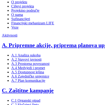
O projektu
Ciljevi projekta
Projektno područje
O nama
Sufinancijeri
Financijski mehanizam LIFE
Veze
Aktivnosti
A. Pripremne akcije, priprema planova upr
A.1 Analiza sukoba
A.2 Stavovi javnosti
A.3 Prostorna povezanost
A.4 Medvjedi i promet
A.5 Dostupnost lešina
A.6 Zajedničke smjernice
A.7 Plan komunikacije
C. Zaštitne kampanje
C.1 Organski otpad
C.2 Slučajevi šteta