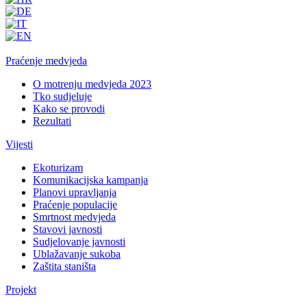
Praćenje medvjeda
O motrenju medvjeda 2023
Tko sudjeluje
Kako se provodi
Rezultati
Vijesti
Ekoturizam
Komunikacijska kampanja
Planovi upravljanja
Praćenje populacije
Smrtnost medvjeda
Stavovi javnosti
Sudjelovanje javnosti
Ublažavanje sukoba
Zaštita staništa
Projekt