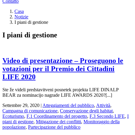
Contatto
Casa
Notizie
I piani di gestione
I piani di gestione
Video di presentazione – Proseguono le
votazioni per il Premio dei Cittadini
LIFE 2020
Ste že videli predstavitveni posnetek projekta LIFE DINALP
BEAR za nominacijo nagrade LIFE AWARDS 2020?[...]
Settembre 29, 2020
|
Atteggiamenti del pubblico
,
Attività
,
Campagna di comunicazione
,
Conservazione degli habitat
,
Ecoturismo
,
F.1 Coordinamento del progetto
,
F.3 Secondo LIFE
,
I
piani di gestione
,
Mitigazione dei conflitti
,
Monitoraggio della
popolazione
,
Partecipazione del pubblico