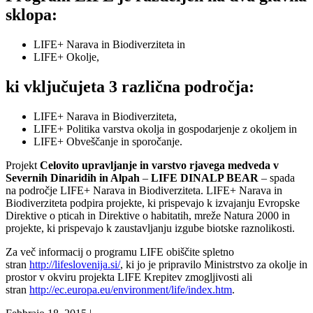
sklopa:
LIFE+ Narava in Biodiverziteta in
LIFE+ Okolje,
ki vključujeta 3 različna področja:
LIFE+ Narava in Biodiverziteta,
LIFE+ Politika varstva okolja in gospodarjenje z okoljem in
LIFE+ Obveščanje in sporočanje.
Projekt
Celovito upravljanje in varstvo rjavega medveda v
Severnih Dinaridih in Alpah
–
LIFE DINALP BEAR
– spada
na področje LIFE+ Narava in Biodiverziteta. LIFE+ Narava in
Biodiverziteta podpira projekte, ki prispevajo k izvajanju Evropske
Direktive o pticah in Direktive o habitatih, mreže Natura 2000 in
projekte, ki prispevajo k zaustavljanju izgube biotske raznolikosti.
Za več informacij o programu LIFE obiščite spletno
stran
http://lifeslovenija.si/
, ki jo je pripravilo Ministrstvo za okolje in
prostor v okviru projekta LIFE Krepitev zmogljivosti ali
stran
http://ec.europa.eu/environment/life/index.htm
.