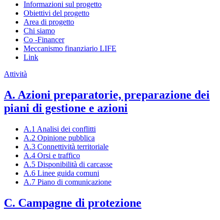
Informazioni sul progetto
Obiettivi del progetto
Area di progetto
Chi siamo
Co -Financer
Meccanismo finanziario LIFE
Link
Attività
A. Azioni preparatorie, preparazione dei
piani di gestione e azioni
A.1 Analisi dei conflitti
A.2 Opinione pubblica
A.3 Connettività territoriale
A.4 Orsi e traffico
A.5 Disponibilità di carcasse
A.6 Linee guida comuni
A.7 Piano di comunicazione
C. Campagne di protezione