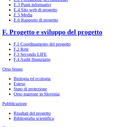
E.3 Punti informativi
E.4 Sito web di progetto
E.5 Media
E.6 Rapporto di progetto
F. Progetto e sviluppo del progetto
F.1 Coordinamento del progetto
F.2 Rete
F.3 Secondo LIFE
F.4 Audit finanziario
Orso bruno
Biologia ed ecologia
Esteso
Stato di protezione
Orso marrone in Slovenia
Pubblicazioni
Risultati del progetto
Bibliografia scientifica