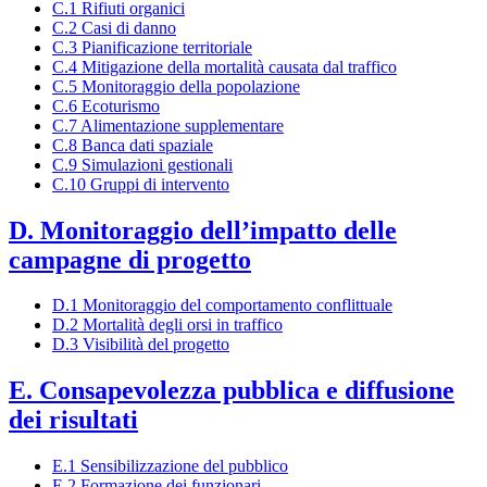
C.1 Rifiuti organici
C.2 Casi di danno
C.3 Pianificazione territoriale
C.4 Mitigazione della mortalità causata dal traffico
C.5 Monitoraggio della popolazione
C.6 Ecoturismo
C.7 Alimentazione supplementare
C.8 Banca dati spaziale
C.9 Simulazioni gestionali
C.10 Gruppi di intervento
D. Monitoraggio dell’impatto delle
campagne di progetto
D.1 Monitoraggio del comportamento conflittuale
D.2 Mortalità degli orsi in traffico
D.3 Visibilità del progetto
E. Consapevolezza pubblica e diffusione
dei risultati
E.1 Sensibilizzazione del pubblico
E.2 Formazione dei funzionari