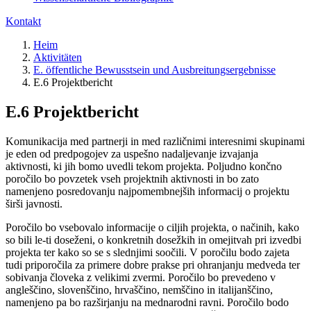
Kontakt
Heim
Aktivitäten
E. öffentliche Bewusstsein und Ausbreitungsergebnisse
E.6 Projektbericht
E.6 Projektbericht
Komunikacija med partnerji in med različnimi interesnimi skupinami
je eden od predpogojev za uspešno nadaljevanje izvajanja
aktivnosti, ki jih bomo uvedli tekom projekta. Poljudno končno
poročilo bo povzetek vseh projektnih aktivnosti in bo zato
namenjeno posredovanju najpomembnejših informacij o projektu
širši javnosti.
Poročilo bo vsebovalo informacije o ciljih projekta, o načinih, kako
so bili le-ti doseženi, o konkretnih dosežkih in omejitvah pri izvedbi
projekta ter kako so se s slednjimi soočili. V poročilu bodo zajeta
tudi priporočila za primere dobre prakse pri ohranjanju medveda ter
sobivanja človeka z velikimi zvermi. Poročilo bo prevedeno v
angleščino, slovenščino, hrvaščino, nemščino in italijanščino,
namenjeno pa bo razširjanju na mednarodni ravni. Poročilo bodo