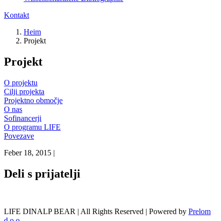
Kontakt
Heim
Projekt
Projekt
O projektu
Cilji projekta
Projektno območje
O nas
Sofinancerji
O programu LIFE
Povezave
Feber 18, 2015
|
Deli s prijatelji
LIFE DINALP BEAR | All Rights Reserved | Powered by
Prelom
d.o.o.