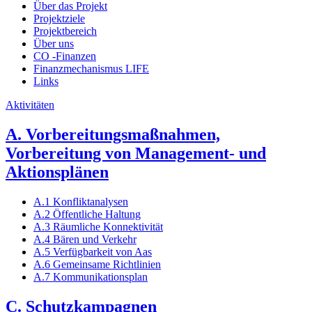
Über das Projekt
Projektziele
Projektbereich
Über uns
CO -Finanzen
Finanzmechanismus LIFE
Links
Aktivitäten
A. Vorbereitungsmaßnahmen,
Vorbereitung von Management- und
Aktionsplänen
A.1 Konfliktanalysen
A.2 Öffentliche Haltung
A.3 Räumliche Konnektivität
A.4 Bären und Verkehr
A.5 Verfügbarkeit von Aas
A.6 Gemeinsame Richtlinien
A.7 Kommunikationsplan
C. Schutzkampagnen