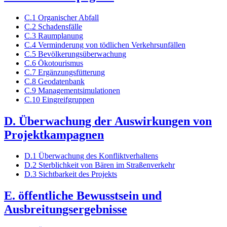
C.1 Organischer Abfall
C.2 Schadensfälle
C.3 Raumplanung
C.4 Verminderung von tödlichen Verkehrsunfällen
C.5 Bevölkerungsüberwachung
C.6 Ökotourismus
C.7 Ergänzungsfütterung
C.8 Geodatenbank
C.9 Managementsimulationen
C.10 Eingreifgruppen
D. Überwachung der Auswirkungen von
Projektkampagnen
D.1 Überwachung des Konfliktverhaltens
D.2 Sterblichkeit von Bären im Straßenverkehr
D.3 Sichtbarkeit des Projekts
E. öffentliche Bewusstsein und
Ausbreitungsergebnisse