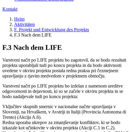
Kontakt
Heim
Aktivitäten
F. Projekt und Entwicklung des Projekts
F.3 Nach dem LIFE
F.3 Nach dem LIFE
Varstveni načrt po LIFE projektu bo zagotovil, da se bodo rezultati
projekta uporabljali tudi po koncu projekta in da bodo aktivnosti
uvedene v okviru projekta postala redna praksa pri čezmejnem
upravljanju z rjavim medvedom v projektnem območju.
Varstveni načrt po LIFE projektu bo izdelan z namenom ureditve
odgovornosti in dejavnosti, ki so se začele v okviru projekta in se
bodo nadaljevale tudi po koncu projekta:
Vključitev skupnih smernic v nacionalne načrte upravljanja v
Sloveniji, na Hrvaškem, v Avstriji in Italiji (Provincia Autonoma di
Trento) (Akcija A.6).
Redna uporaba ukrepov za zmanjševanje konfliktov, ki se bodo
izkazale kot učinkovite v okviru projekta (Akciji C.1 in C.2).