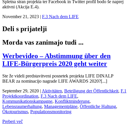
Spletna stran projekta ter Facebook in Twitter profil bodo še naprej
aktivni (Akcija E.4).
November 21, 2023
|
F.3 Nach dem LIFE
Deli s prijatelji
Morda vas zanimajo tudi ...
Werbevideo – Abstimmung über den
LIFE-Bürgerpreis 2020 geht weiter
Ste že videli predstavitveni posnetek projekta LIFE DINALP
BEAR za nominacijo nagrade LIFE AWARDS 2020?[...]
September 29, 2020
|
Aktivitäten
,
Beteiligung der Öffentlichkeit
,
F.1
Projektkoordination
,
F.3 Nach dem LIFE
,
Kommunikationskampagne
,
Konfliktminderung
,
Lebensraumerhaltung
,
Managementpläne
,
Öffentliche Haltung
,
Ökotourismus
,
Populationsmonitoring
Preberi več