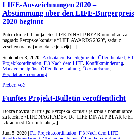
LIFE-Auszeichnungen 2020 –
Abstimmung über den LIFE-Bürgerpreis
2020 beginnt
Potem ko je bil junija letos LIFE DINALP BEAR nominiran za
nagrado Evropske komisije “LIFE AWARDS 2020”, sedaj z
veseljem najavljamo, da se je za�[...]
September 8, 2020
|
Aktivitäten
,
Beteiligung der Öffentlichkeit
,
F.1
Projektkoordination
,
F.3 Nach dem LIFE
,
Konfliktminderung
,
Managementpläne
,
Öffentliche Haltung
,
Ökotourismus
,
Populationsmonitoring
Preberi več
Fünftes Projekt-Bulletin veröffentlicht
Dobra novica iz Bruslja: Evropska komisija je izbrala nominirance
za letošnje »LIFE NAGRADE«. Da, LIFE DINALP BEAR je bil
izbran med 15-imi finalis[...]
Juni 5, 2020
|
F.1 Projektkoordination
,
F.3 Nach dem LIFE
,
Konfliktminderung
,
Managementpläne
,
Öffentliche Haltung
,