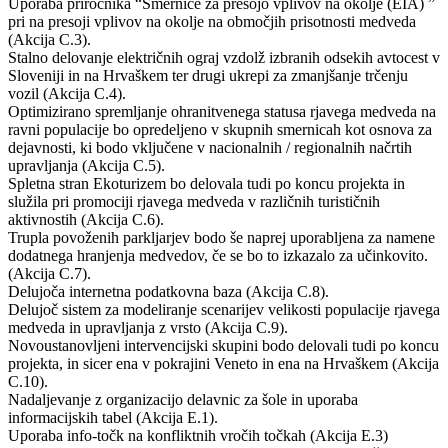
Uporaba priročnika “Smernice za presojo vplivov na okolje (EIA) ”
pri na presoji vplivov na okolje na območjih prisotnosti medveda
(Akcija C.3).
Stalno delovanje električnih ograj vzdolž izbranih odsekih avtocest v
Sloveniji in na Hrvaškem ter drugi ukrepi za zmanjšanje trčenju
vozil (Akcija C.4).
Optimizirano spremljanje ohranitvenega statusa rjavega medveda na
ravni populacije bo opredeljeno v skupnih smernicah kot osnova za
dejavnosti, ki bodo vključene v nacionalnih / regionalnih načrtih
upravljanja (Akcija C.5).
Spletna stran Ekoturizem bo delovala tudi po koncu projekta in
služila pri promociji rjavega medveda v različnih turističnih
aktivnostih (Akcija C.6).
Trupla povoženih parkljarjev bodo še naprej uporabljena za namene
dodatnega hranjenja medvedov, če se bo to izkazalo za učinkovito.
(Akcija C.7).
Delujoča internetna podatkovna baza (Akcija C.8).
Delujoč sistem za modeliranje scenarijev velikosti populacije rjavega
medveda in upravljanja z vrsto (Akcija C.9).
Novoustanovljeni intervencijski skupini bodo delovali tudi po koncu
projekta, in sicer ena v pokrajini Veneto in ena na Hrvaškem (Akcija
C.10).
Nadaljevanje z organizacijo delavnic za šole in uporaba
informacijskih tabel (Akcija E.1).
Uporaba info-točk na konfliktnih vročih točkah (Akcija E.3)