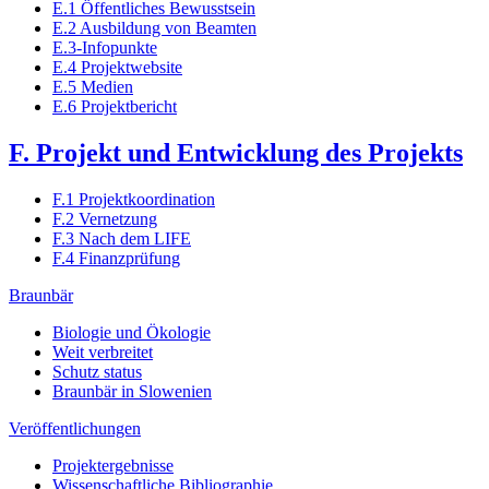
E.1 Öffentliches Bewusstsein
E.2 Ausbildung von Beamten
E.3-Infopunkte
E.4 Projektwebsite
E.5 Medien
E.6 Projektbericht
F. Projekt und Entwicklung des Projekts
F.1 Projektkoordination
F.2 Vernetzung
F.3 Nach dem LIFE
F.4 Finanzprüfung
Braunbär
Biologie und Ökologie
Weit verbreitet
Schutz status
Braunbär in Slowenien
Veröffentlichungen
Projektergebnisse
Wissenschaftliche Bibliographie