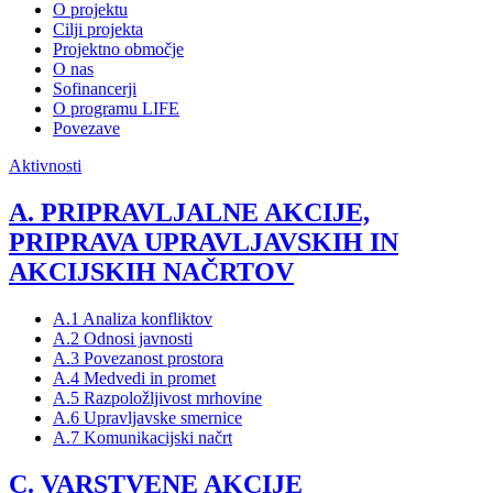
O projektu
Cilji projekta
Projektno območje
O nas
Sofinancerji
O programu LIFE
Povezave
Aktivnosti
A. PRIPRAVLJALNE AKCIJE,
PRIPRAVA UPRAVLJAVSKIH IN
AKCIJSKIH NAČRTOV
A.1 Analiza konfliktov
A.2 Odnosi javnosti
A.3 Povezanost prostora
A.4 Medvedi in promet
A.5 Razpoložljivost mrhovine
A.6 Upravljavske smernice
A.7 Komunikacijski načrt
C. VARSTVENE AKCIJE