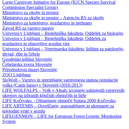
Large Carnivore Initiative for Europe (IUCN Species Survival
Commission Specialist Group)
Ministrstvo za okolje in prostor
Ministrstvo za okolje in prostor – Agencija RS za okolje
Ministrstvo za kmetijstvo, gozdarstvo in prehrano
Zavod RS za varstvo narave
Univerza v Ljubljani – Biotehniška fakulteta, Oddelek za biologijo
Univerza v Ljubljani – Biotehniška fakulteta, Oddelek za
gozdarstvo in obnovljive gozdne vire
Univerza v Ljubljani – Veterinarska fakulteta, Inštitut za patologijo,
divjad, ribe in čebele
Geodetski inštitut Slovenije
Čebelarska zveza Slovenije
Prirodoslovni muzej Slovenije
ZOO Ljubljana
SloWolf – Varstvo in spremljanje varstvenega statusa populacije
volka (Canis lupus) v Sloveniji (2010-2013)
LIFE WOLFALPS – Volk v Alpah: izvajanje usklajenih varstvenih
ukrepov na izbranih ključnih območjih in širše
LIFE Kočevsko – Ohranjanje območij Natura 2000 Kočevsko
LIFE ARTEMIS – Osveščanje, usposabljanje in ukrepanje za
tujerodne vrste v gozdu
LIFEGENMON – LIFE for European Forest Genetic Monitoring
System