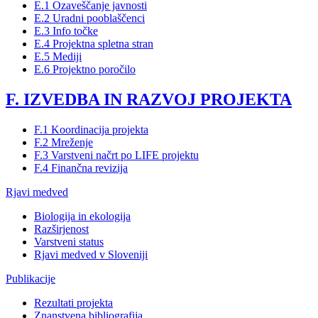
E.1 Ozaveščanje javnosti
E.2 Uradni pooblaščenci
E.3 Info točke
E.4 Projektna spletna stran
E.5 Mediji
E.6 Projektno poročilo
F. IZVEDBA IN RAZVOJ PROJEKTA
F.1 Koordinacija projekta
F.2 Mreženje
F.3 Varstveni načrt po LIFE projektu
F.4 Finančna revizija
Rjavi medved
Biologija in ekologija
Razširjenost
Varstveni status
Rjavi medved v Sloveniji
Publikacije
Rezultati projekta
Znanstvena bibliografija