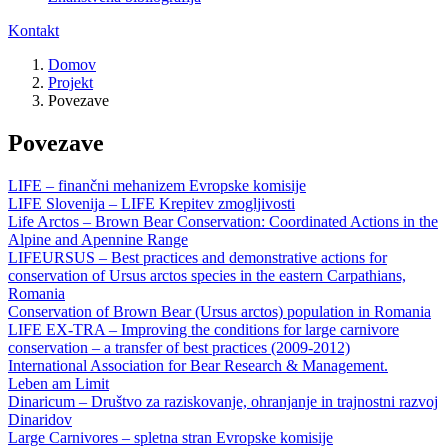
Kontakt
Domov
Projekt
Povezave
Povezave
LIFE – finančni mehanizem Evropske komisije
LIFE Slovenija – LIFE Krepitev zmogljivosti
Life Arctos – Brown Bear Conservation: Coordinated Actions in the
Alpine and Apennine Range
LIFEURSUS – Best practices and demonstrative actions for
conservation of Ursus arctos species in the eastern Carpathians,
Romania
Conservation of Brown Bear (Ursus arctos) population in Romania
LIFE EX-TRA – Improving the conditions for large carnivore
conservation – a transfer of best practices (2009-2012)
International Association for Bear Research & Management.
Leben am Limit
Dinaricum – Društvo za raziskovanje, ohranjanje in trajnostni razvoj
Dinaridov
Large Carnivores – spletna stran Evropske komisije