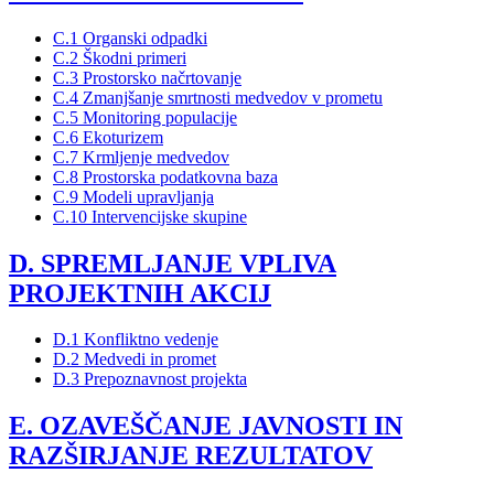
C.1 Organski odpadki
C.2 Škodni primeri
C.3 Prostorsko načrtovanje
C.4 Zmanjšanje smrtnosti medvedov v prometu
C.5 Monitoring populacije
C.6 Ekoturizem
C.7 Krmljenje medvedov
C.8 Prostorska podatkovna baza
C.9 Modeli upravljanja
C.10 Intervencijske skupine
D. SPREMLJANJE VPLIVA
PROJEKTNIH AKCIJ
D.1 Konfliktno vedenje
D.2 Medvedi in promet
D.3 Prepoznavnost projekta
E. OZAVEŠČANJE JAVNOSTI IN
RAZŠIRJANJE REZULTATOV