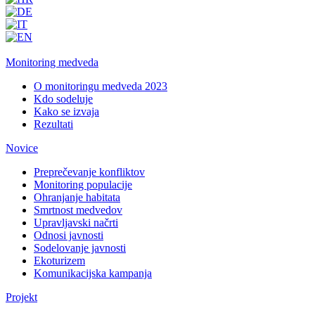
Monitoring medveda
O monitoringu medveda 2023
Kdo sodeluje
Kako se izvaja
Rezultati
Novice
Preprečevanje konfliktov
Monitoring populacije
Ohranjanje habitata
Smrtnost medvedov
Upravljavski načrti
Odnosi javnosti
Sodelovanje javnosti
Ekoturizem
Komunikacijska kampanja
Projekt