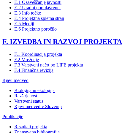
E.1 Ozaveščanje javnosti
E.2 Uradni pooblaščenci
E.3 Info točke
E.4 Projektna spletna stran
E.5 Mediji
E.6 Projektno poročilo
F. IZVEDBA IN RAZVOJ PROJEKTA
F.1 Koordinacija projekta
F.2 Mreženje
F.3 Varstveni načrt po LIFE projektu
F.4 Finančna revizija
Rjavi medved
Biologija in ekologija
Razširjenost
Varstveni status
Rjavi medved v Sloveniji
Publikacije
Rezultati projekta
Znanstvena bibliografija