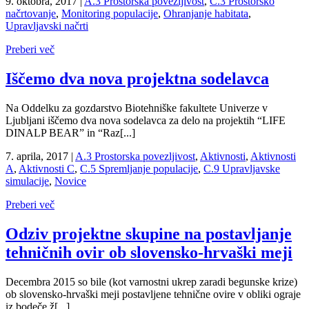
9. oktobra, 2017
|
A.3 Prostorska povezljivost
,
C.3 Prostorsko
načrtovanje
,
Monitoring populacije
,
Ohranjanje habitata
,
Upravljavski načrti
Preberi več
Iščemo dva nova projektna sodelavca
Na Oddelku za gozdarstvo Biotehniške fakultete Univerze v
Ljubljani iščemo dva nova sodelavca za delo na projektih “LIFE
DINALP BEAR” in “Raz[...]
7. aprila, 2017
|
A.3 Prostorska povezljivost
,
Aktivnosti
,
Aktivnosti
A
,
Aktivnosti C
,
C.5 Spremljanje populacije
,
C.9 Upravljavske
simulacije
,
Novice
Preberi več
Odziv projektne skupine na postavljanje
tehničnih ovir ob slovensko-hrvaški meji
Decembra 2015 so bile (kot varnostni ukrep zaradi begunske krize)
ob slovensko-hrvaški meji postavljene tehnične ovire v obliki ograje
iz bodeče ž[...]