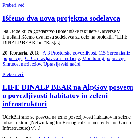
Preberi več
Iščemo dva nova projektna sodelavca
Na Oddelku za gozdarstvo Biotehniške fakultete Univerze v
Ljubljani iščemo dva nova sodelavca za delo na projektih “LIFE
DINALP BEAR” in “Raz[...]
20. februarja, 2018
|
A.3 Prostorska povezljivost
,
C.5 Spremljanje
populacije
,
C.9 Upravljavske simulacije
,
Monitoring populacije
,
Smrtnost medvedov
,
Upravljavski načrti
Preberi več
LIFE DINALP BEAR na AlpGov posvetu
o povezljivosti habitatov in zeleni
infrastrukturi
Udeležili smo se posveta na temo povezljivosti habitatov in zelene
infrastrukture (Networking for Ecological Connectivity and Green
Infrastructure) v[...]