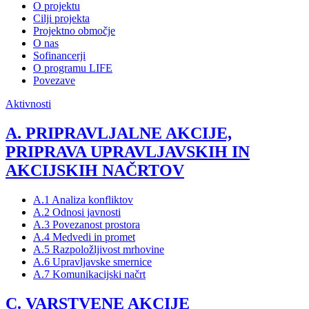
O projektu
Cilji projekta
Projektno območje
O nas
Sofinancerji
O programu LIFE
Povezave
Aktivnosti
A. PRIPRAVLJALNE AKCIJE,
PRIPRAVA UPRAVLJAVSKIH IN
AKCIJSKIH NAČRTOV
A.1 Analiza konfliktov
A.2 Odnosi javnosti
A.3 Povezanost prostora
A.4 Medvedi in promet
A.5 Razpoložljivost mrhovine
A.6 Upravljavske smernice
A.7 Komunikacijski načrt
C. VARSTVENE AKCIJE