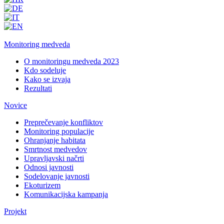
Monitoring medveda
O monitoringu medveda 2023
Kdo sodeluje
Kako se izvaja
Rezultati
Novice
Preprečevanje konfliktov
Monitoring populacije
Ohranjanje habitata
Smrtnost medvedov
Upravljavski načrti
Odnosi javnosti
Sodelovanje javnosti
Ekoturizem
Komunikacijska kampanja
Projekt