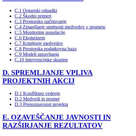
C.1 Organski odpadki
C.2 Škodni primeri
C.3 Prostorsko načrtovanje
C.4 Zmanjšanje smrtnosti medvedov v prometu
C.5 Monitoring populacije
C.6 Ekoturizem
C.7 Krmljenje medvedov
C.8 Prostorska podatkovna baza
C.9 Modeli upravljanja
C.10 Intervencijske skupine
D. SPREMLJANJE VPLIVA
PROJEKTNIH AKCIJ
D.1 Konfliktno vedenje
D.2 Medvedi in promet
D.3 Prepoznavnost projekta
E. OZAVEŠČANJE JAVNOSTI IN
RAZŠIRJANJE REZULTATOV