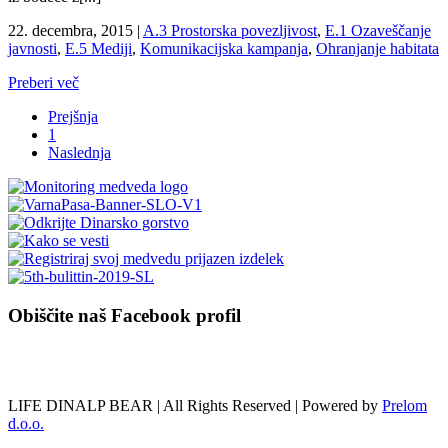
22. decembra, 2015
|
A.3 Prostorska povezljivost
,
E.1 Ozaveščanje
javnosti
,
E.5 Mediji
,
Komunikacijska kampanja
,
Ohranjanje habitata
Preberi več
Prejšnja
1
Naslednja
Obiščite naš Facebook profil
LIFE DINALP BEAR | All Rights Reserved | Powered by
Prelom
d.o.o.