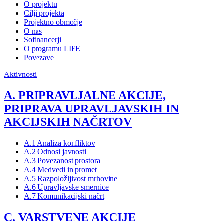
O projektu
Cilji projekta
Projektno območje
O nas
Sofinancerji
O programu LIFE
Povezave
Aktivnosti
A. PRIPRAVLJALNE AKCIJE,
PRIPRAVA UPRAVLJAVSKIH IN
AKCIJSKIH NAČRTOV
A.1 Analiza konfliktov
A.2 Odnosi javnosti
A.3 Povezanost prostora
A.4 Medvedi in promet
A.5 Razpoložljivost mrhovine
A.6 Upravljavske smernice
A.7 Komunikacijski načrt
C. VARSTVENE AKCIJE