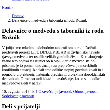
Kontakt
Domov
Delavnice o medvedu s taborniki iz rodu Rožnik
Delavnice o medvedu s taborniki iz rodu
Rožnik
V juliju smo mladim nadobudnim tabornikom iz rodu Rožnik
predstavili projekt LIFE DINALP BEAR in življenjske navade
rjavega medveda ter ostalih velikih gozdnih živali. Ker taborjenje
vsako leto poteka v Osilnici ob Kolpi, kjer je medved stalno
prisoten, je to pomembno znanje za preprečevanje morebitnih
konfliktnih situacij. Izdelali smo odlitke stopinj gozdnih živali in s
pomočjo projektnega materiala predstavili projekt na dopoldanskih
delavnicah. Otroci so tudi izkazali navdušenje, ko so sami odkrili
medvedove sledi v naravi.
10. avgusta, 2017
|
E.1 Ozaveščanje javnosti
,
Odnosi javnosti
,
Sodelovanje javnosti
Deli s prijatelji