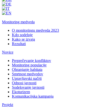
Monitoring medveda
O monitoringu medveda 2023
Kdo sodeluje
Kako se izvaja
Rezultati
Novice
Preprečevanje konfliktov
Monitoring populacije
Ohranjanje habitata
Smrtnost medvedov
Upravljavski načrti
Odnosi javnosti
Sodelovanje javnosti
Ekoturizem
Komunikacijska kampanja
Projekt