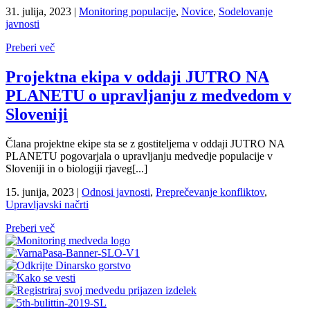
31. julija, 2023
|
Monitoring populacije
,
Novice
,
Sodelovanje
javnosti
Preberi več
Projektna ekipa v oddaji JUTRO NA
PLANETU o upravljanju z medvedom v
Sloveniji
Člana projektne ekipe sta se z gostiteljema v oddaji JUTRO NA
PLANETU pogovarjala o upravljanju medvedje populacije v
Sloveniji in o biologiji rjaveg[...]
15. junija, 2023
|
Odnosi javnosti
,
Preprečevanje konfliktov
,
Upravljavski načrti
Preberi več