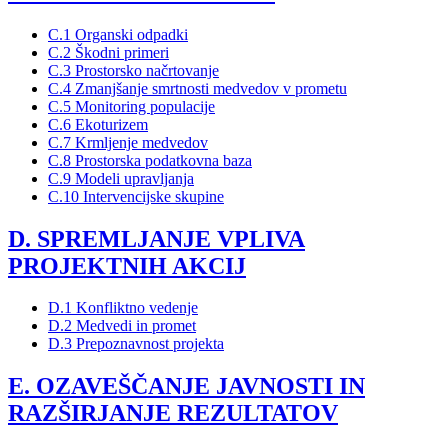
C.1 Organski odpadki
C.2 Škodni primeri
C.3 Prostorsko načrtovanje
C.4 Zmanjšanje smrtnosti medvedov v prometu
C.5 Monitoring populacije
C.6 Ekoturizem
C.7 Krmljenje medvedov
C.8 Prostorska podatkovna baza
C.9 Modeli upravljanja
C.10 Intervencijske skupine
D. SPREMLJANJE VPLIVA
PROJEKTNIH AKCIJ
D.1 Konfliktno vedenje
D.2 Medvedi in promet
D.3 Prepoznavnost projekta
E. OZAVEŠČANJE JAVNOSTI IN
RAZŠIRJANJE REZULTATOV