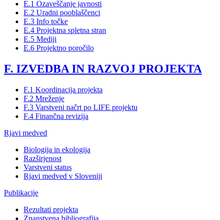
E.1 Ozaveščanje javnosti
E.2 Uradni pooblaščenci
E.3 Info točke
E.4 Projektna spletna stran
E.5 Mediji
E.6 Projektno poročilo
F. IZVEDBA IN RAZVOJ PROJEKTA
F.1 Koordinacija projekta
F.2 Mreženje
F.3 Varstveni načrt po LIFE projektu
F.4 Finančna revizija
Rjavi medved
Biologija in ekologija
Razširjenost
Varstveni status
Rjavi medved v Sloveniji
Publikacije
Rezultati projekta
Znanstvena bibliografija